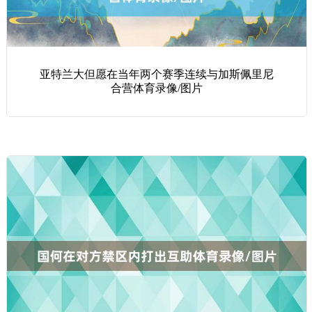
亚特兰大但愿在当年两个赛季连续与加斯佩里尼
合营体育录像/图片
亚特兰大但愿在当年两个赛季连续与加斯佩里尼合营体
育录像/图片
体育录像/图片 5月17日讯 据全阛阓报说念称，加斯佩里尼对亚特兰大的2
年契约不感有趣，3年可能会接管。 亚特兰大但愿在当年两个赛季连续与
加斯佩里尼合营，两边一经在最近几个小时就加薪续约进行了战争。 加斯
佩里尼本东说念主也对在契约终末一年之后连续留在贝尔加莫抓灵通格
查看详情
调，但他建议了一些条件，但愿打造一支比本赛季愈加具竞争力的球队。
不单是是本事层面的要求，契约的经济条件与期限长度亦然他考量的要
点。 加斯佩里尼所盼愿的是一个遥远、具有远见的名堂。因此，只续约到
2027年6月30日的契约对他而言不太感