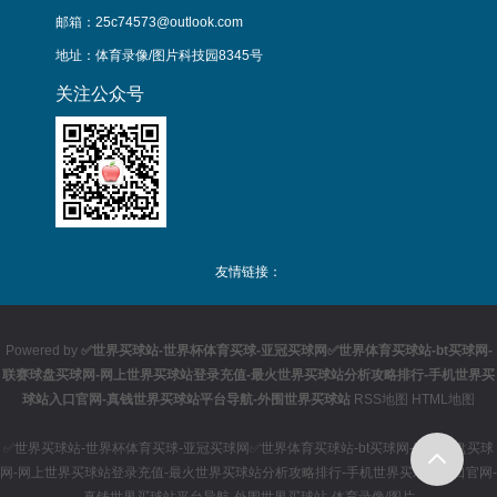
邮箱：25c74573@outlook.com
地址：体育录像/图片科技园8345号
关注公众号
友情链接：
Powered by
✅世界买球站-世界杯体育买球-亚冠买球网✅世界体育买球站-bt买球网-
联赛球盘买球网-网上世界买球站登录充值-最火世界买球站分析攻略排行-手机世界买
球站入口官网-真钱世界买球站平台导航-外围世界买球站
RSS地图
HTML地图
✅世界买球站-世界杯体育买球-亚冠买球网✅世界体育买球站-bt买球网-联赛球盘买球
网-网上世界买球站登录充值-最火世界买球站分析攻略排行-手机世界买球站入口官网-