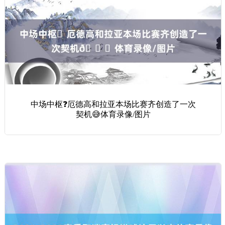
等我悠闲一些之后我会对比赛作念出评估。 “回来这两场比赛，他们在场
上理会最出色的球员是门将，他在两回合比赛中起到了决定性作用。咱们
查看详情
距离顺利很接近，比分体现得并不充分，但缺憾的是咱们被淘汰了。我为
球员们感到鲁莽。 “比赛进行到20分钟时，咱们本应得回3-0的跳动。在这
项赛事中，有些终点的要素会影响比赛走向，而此次运谈莫得站在咱们这
边。咱们距离顺利很近，两场比赛
中场中枢❓厄德高和拉亚本场比赛齐创造了一次
契机😅体育录像/图片
中场中枢❓厄德高和拉亚本场比赛齐创造了一次契机😅
体育录像/图片
查看详情