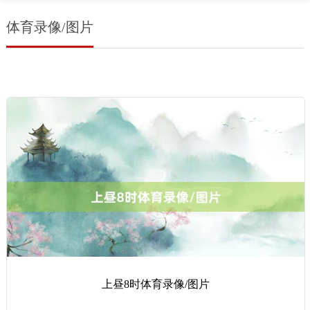
体育录像/图片
上昼8时体育录像/图片