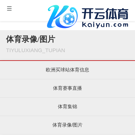
体育录像/图片
TIYULUXIANG_TUPIAN
欧洲买球站体育信息
体育赛事直播
体育集锦
体育录像/图片