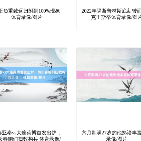
正负重致远归附到100%现象
2022年隔断普林斯底薪转
体育录像/图片
克里斯蒂体育录像/图
正负重致远归附到100%现象
2022年隔断普林斯底薪转
体育录像/图片
约克里斯蒂体育录像/图
在服从于波士顿凯尔特东说念主的葡萄
湖东谈主处罚层本年休赛期透顶
中锋内米亚斯-克塔最近接纳了记者采
迫。 四支杀入东西部决赛的球队
。他透露，在本年5月球队季后赛被淘
霆有卡鲁索锁死约基奇、丛林狼有
后，他进行了膝盖环节镜手术。克塔暗
场均24 6、尼克斯有哈特三双、步
查看详情
查看详情
体育录像/图片，他一经在7月初归附了
有托马斯·布莱恩特当隐形导师，
试，并筹算回到波士顿络续康复，但愿
湖东谈主旧将构成的"复仇者定约"
在8月底的男篮欧锦赛上插足比赛。 在
台普斯中心球迷的欣忭声变得极端
到归附情况时，克塔说说念：膝盖问题
更讥诮的是，放走他们的决定者佩
扰我多年，我和团队觉得这是进行手术
育录像/图片，此刻正被媒体追问"
最好时机。我正负重致远归附到100%
引咎离职"。 卡鲁索在西部半决赛
象，咱们对此流程充满信心，也很酣畅
的阐扬号称教科书级别。 靠近掘
春亚泰vs大连英博首发出炉，
六月刚满27岁的他熟谙丰
取了用心援手。确保健康和通盘康复是
约基奇，他12分钟内送出4记抢断
长春咱们扫数构兵 ​​​体育录像/
录像/图片
的目标，我深信我梗直在走向得胜之
敌手12投仅4中，正负值 40的数据