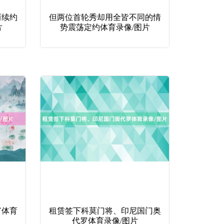
而续约
但两位首轮秀却用全皆不同的情
片
势震荡定约体育录像/图片
而续
但两位首轮秀却用全皆不同的
片
情势震荡定约体育录像/图片
堕入被
2025年NBA选秀大会上，一个惊东说念
里，雷
主的数据对比激励热议——状元热点弗拉
兰德尔
格的三分射中率还没卓绝40%，但两位首
碾儿者
轮秀却用全皆不同的情势震荡定约。 马
查看详情
这四位
刺榜眼签摘下的迪伦·哈珀用突破扯破防
，让斯
地，奇才第六顺位拿下的特雷·约翰逊则
逆耳。
用精确投射点火全场。 这两个年青东说
林卡体
念主正用迥然相异的篮球玄学，书写着属
是否该
于他们的故事。 迪伦·哈珀的选秀论说上
抢七战
写着198厘米身高和98公斤体重，这让他
金中枢
成为后卫位置上的重型坦克。 在罗格斯
富体育
租赁签下科莫门将、印尼国门奥
，逼得
大学的29场比赛里，他场均砍下19.4分，
代罗体育录像/图片
径直改
其中48.4%的投篮射中率阐扬他能在禁区