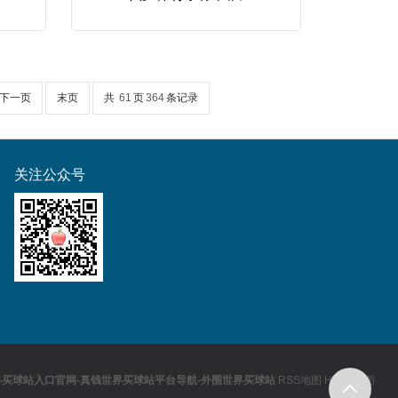
铺天盖地
富体
租赁签下科莫门将、印尼国门
奥代罗体育录像/图片
下一页
末页
共
61
页
364
条记录
的名字
7月27日讯 意甲升班马克雷莫纳官宣，租
主帅阿
赁签下科莫门将、印尼国门奥代罗，租约
视为这
中含买断选项。 奥代罗在1997年1月18日
 历经
设立于印度尼西亚马塔兰，少小移居意大
查看详情
关注公众号
、沃特
利并成长于尤文图斯青训体系。历经三年
尚的恭
在后生队与一线队之间的往返，他于2017
得以兴
年5月27日完成意甲首秀。2019年随升班
元固定转
马威尼斯开拓意乙进展亮眼后，他加盟桑
00万
普多利亚并遵守五赛季，出场169次，成
 阿森
为意甲最可靠的门将之一。 放胆桑普活
决心即
命后，奥代罗以二号门将身份加友邦际米
锋线尖
兰，随队夺快意甲冠军，并完成欧战首
转换战
秀。尔后他先后遵守科莫与巴勒莫，琢磨
出场23
界买球站入口官网-真钱世界买球站平台导航-外围世界买球站
RSS地图
HTML地图