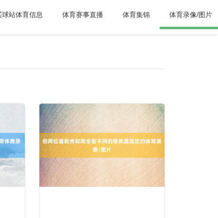
买球站体育信息
体育赛事直播
体育集锦
体育录像/图片