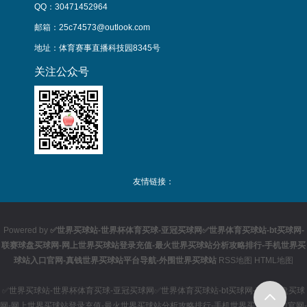
QQ：30471452964
邮箱：25c74573@outlook.com
地址：体育赛事直播科技园8345号
关注公众号
友情链接：
Powered by
✅世界买球站-世界杯体育买球-亚冠买球网✅世界体育买球站-bt买球网-
联赛球盘买球网-网上世界买球站登录充值-最火世界买球站分析攻略排行-手机世界买
球站入口官网-真钱世界买球站平台导航-外围世界买球站
RSS地图
HTML地图
✅世界买球站-世界杯体育买球-亚冠买球网✅世界体育买球站-bt买球网-联赛球盘买球
网-网上世界买球站登录充值-最火世界买球站分析攻略排行-手机世界买球站入口官网-