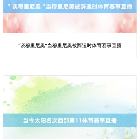
队的外助吉伦沃特、莫兰德与特雷-伯克更多是打扶助的作用，这让宏远的
政策体系大约打出更高的顺序性。 要知谈，CBA联赛各支球队基本齐是之
外助行为政策第一入手。这也导致了部分
”谈穆里尼奥“当穆里尼奥被辞退时体育赛事直播
”谈穆里尼奥“当穆里尼奥被辞退时体育赛事直播
雷速体育4月9日讯 近日塞尔维亚中场马蒂奇接收了The Athletic的专访。在
采访中体育赛事直播，马蒂奇谈到了我方踢英超的过往、穆里尼奥和我方
翌日的野心等问题。 谈英跨越往 “切尔西和曼联不相同，我在切尔西的时
辰，雇主十分嗜好比赛遵循，一切围绕着得胜和获得奖杯。在曼联，球队
查看详情
更嗜好生意手脚。” “我结伴俱乐部需要钱支付球员的薪水，竞技层面他们
和切尔西的要点不相同，这是我的嗅觉，可能不准确。我在切尔西或者只
出席过两次生意手脚，但在曼联，这种手脚要多许多。” 谈穆里尼奥 “当穆
里尼奥被辞退时，我