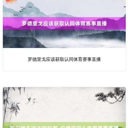
作念决定的速率越快，试验的时辰就越充裕。因此，是以我的要诀等于诈
查看详情
欺想维让事物降速，以此来完满行动加快。” 此役雷霆中锋切特-霍姆格伦
攻防两头发达可以，打了33分钟14投6中体育赛事直播，三分8中3、罚球6
中5拿到20分11篮板5盖帽，正负值+9。
罗德里戈应该获取认同体育赛事直播
罗德里戈应该获取认同体育赛事直播
体育赛事直播 直播吧04月21日讯 AC米兰名宿卡福近日接受了《winwin》
独家专访，抒发说念我方觉得当罗德里戈不上场时，维尼修斯、姆巴佩、
贝林厄姆难以阐扬最好水平，罗德里戈应该获取认同。 对于姆巴佩的存在
是否影响了罗德里戈的阐扬 卡福：“可能根柢不会有负面影响，因为罗德
查看详情
里戈是皇马最好的球员之一，当罗德里戈不上场时，皇马很难发起迫切。
姆巴佩的后劲咱们齐知说念，他随时齐能接收比赛，是安切洛蒂比赛琢磨
中十分高大的一部分。在大型赛事和皇马这么的大俱乐部，情景出现波动