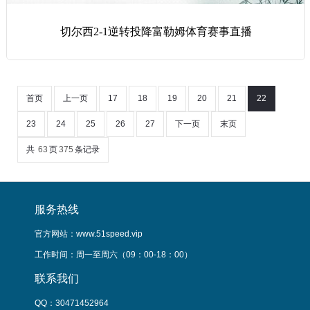
切尔西2-1逆转投降富勒姆体育赛事直播
切尔西2-1逆转投降富勒姆体育赛事直播
首页
上一页
17
18
19
20
21
22
虎扑04月21日讯 英超联赛第33轮体育赛事直播，切尔西2-1逆转投降富勒
姆，佩德罗-内托在本场比赛孝顺绝杀进球。 字据OptaJoe的统计体育赛事
23
24
25
26
27
下一页
末页
直播，佩德罗-内托的进球（92分31秒）是切尔西自2006/07赛季以来在英
超伦敦内战的比赛中得到的最晚制胜进球。
共
63
页
375
条记录
查看详情
服务热线
官方网站：www.51speed.vip
工作时间：周一至周六（09：00-18：00）
联系我们
QQ：30471452964