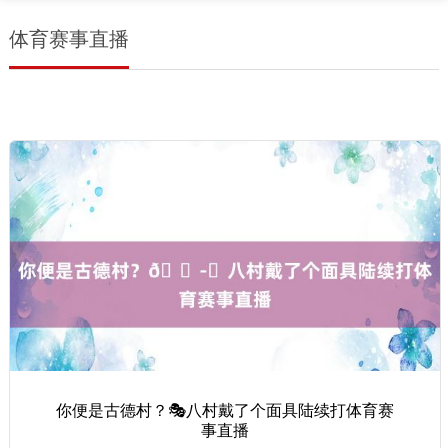
体育赛事直播
你便是古德村？🎭️八村戴了个面具陆续打体育赛
事直播