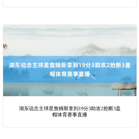
你便是古德村？🎭️八村戴了个面具陆续打体育赛事直播
体育赛事直播 体育赛事直播
查看详情
湖东说念主球星詹姆斯拿到19分3助攻2抢断3盖
帽体育赛事直播
湖东说念主球星詹姆斯拿到19分3助攻2抢断3盖帽体育