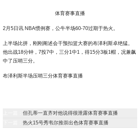
体育赛事直播
2月5日讯 NBA惯例赛，公牛半场60-70过期于热火。
上半场比拼，刚刚阐述会干预扣篮大赛的布泽利斯卓绝猛。
他出战18分钟，7投7中，三分1中1，得15分3板1帽，况兼飙
中了压哨三分。
布泽利斯半场压哨三分体育赛事直播
上一篇：
但孔蒂一直齐对他说得很泄露体育赛事直播
下一篇：
热火15号秀韦尔推崇出色体育赛事直播