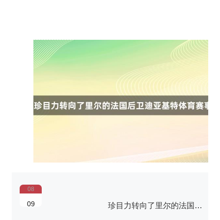
08
09
珍目力转向了里尔的法国后卫迪亚基特体育赛事直播