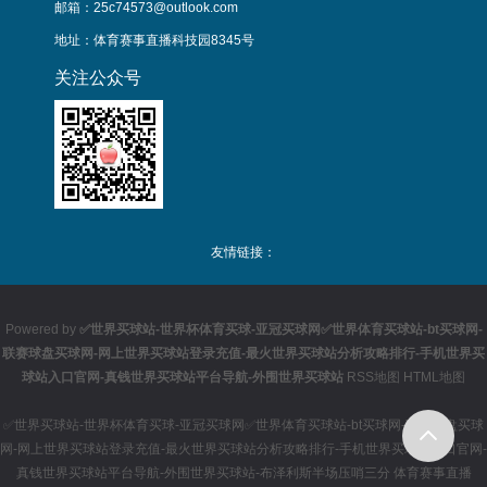
邮箱：25c74573@outlook.com
地址：体育赛事直播科技园8345号
关注公众号
友情链接：
Powered by
✅世界买球站-世界杯体育买球-亚冠买球网✅世界体育买球站-bt买球网-
联赛球盘买球网-网上世界买球站登录充值-最火世界买球站分析攻略排行-手机世界买
球站入口官网-真钱世界买球站平台导航-外围世界买球站
RSS地图
HTML地图
✅世界买球站-世界杯体育买球-亚冠买球网✅世界体育买球站-bt买球网-联赛球盘买球
网-网上世界买球站登录充值-最火世界买球站分析攻略排行-手机世界买球站入口官网-
真钱世界买球站平台导航-外围世界买球站-布泽利斯半场压哨三分 体育赛事直播