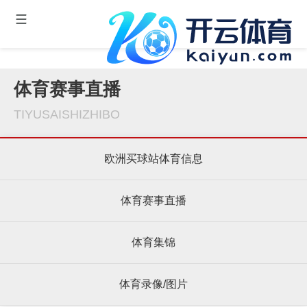
体育赛事直播
TIYUSAISHIZHIBO
欧洲买球站体育信息
体育赛事直播
体育集锦
体育录像/图片