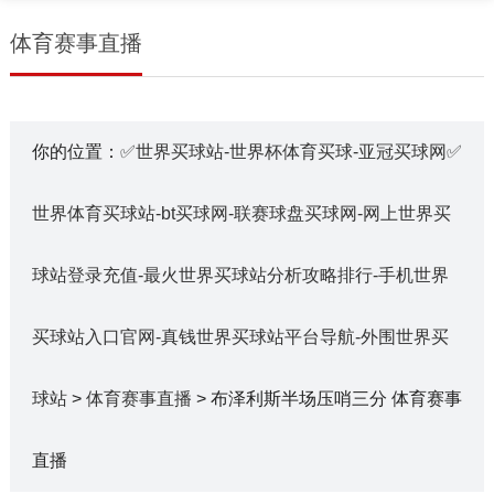
体育赛事直播
你的位置：
✅世界买球站-世界杯体育买球-亚冠买球网✅
世界体育买球站-bt买球网-联赛球盘买球网-网上世界买
球站登录充值-最火世界买球站分析攻略排行-手机世界
买球站入口官网-真钱世界买球站平台导航-外围世界买
球站
>
体育赛事直播
> 布泽利斯半场压哨三分 体育赛事
直播