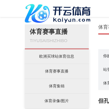
体育
体育赛事直播
TIYUSAISHIZHIBO
你
欧洲买球站体育信息
站
体育赛事直播
体
体育集锦
但孔
体育录像/图片