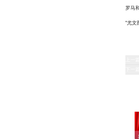
罗马
“尤
上一
下一