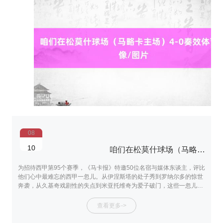
08
10
咱们在松莫什球场（马略卡主场）4-0奏效体育录像/图片
为招待西甲第95个赛季，《马卡报》特邀50位名宿与媒体东谈主，评比
直
他们心中最难忘的西甲一忽儿。从伊涅斯塔的处子秀到罗纳尔多的惊世
袭
奔袭，从久基奇戏剧性的失点到米亚托维奇为爱子破门，这些一忽儿承
今
载着狂喜、哀吊、戏剧性与隧谈的足球魔力，积蓄成西甲近一个世纪的
益
方式画卷。 西甲名宿与媒体东谈主的遴荐 伊涅斯塔：“毫无疑问，2002
未
查看更多->
年12月，18岁的我完成巴萨在西甲的首秀。范加尔给了我契机，咱们在
处
松莫什球场（马略卡主场）4-0奏效。莫得阿谁开头，就莫得自后的一
备