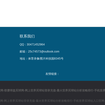
示意：“他的精神钞票照旧鲜美，瓦妮莎和
刚运行，凯-鲁尼就将在欧洲顶级后生
子们的参与让这个夜晚更具真谛，科比重
与比我方年长四岁的球员同场竞技。
了洛杉矶的灵魂，这种影响深深镌刻在咱
克罗地亚权门萨格勒布迪纳摩垄断的
每个东谈主生命里。
已成为球探和精英青训球队的焦点，
赛者包括莫德里奇、
联系我们
QQ：30471452964
邮箱：25c74573@outlook.com
地址：体育录像/图片科技园8345号
友情链接：
买球网-联赛球盘买球网-网上世界买球站登录充值-最火世界买球站分析攻略排行-手机世
球网-网上世界买球站登录充值-最火世界买球站分析攻略排行-手机世界买球站入口官网