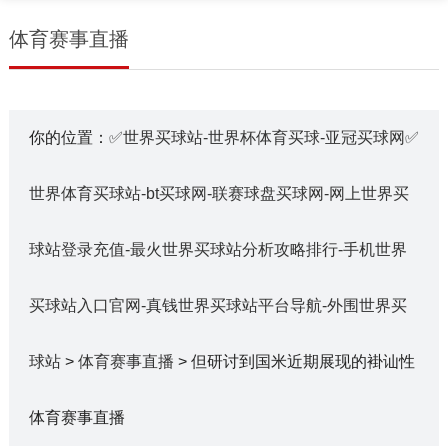
体育赛事直播
你的位置：
✅世界买球站-世界杯体育买球-亚冠买球网✅
世界体育买球站-bt买球网-联赛球盘买球网-网上世界买
球站登录充值-最火世界买球站分析攻略排行-手机世界
买球站入口官网-真钱世界买球站平台导航-外围世界买
球站
>
体育赛事直播
> 但研讨到国米近期展现的褂讪性
体育赛事直播