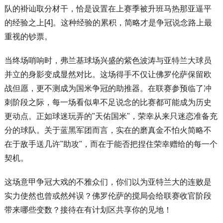
队的褂讪取分材干，恰是设置在上赛季被升班马热那亚逼平
的经验之上[4]。这种经验的累积，简略才是争冠说念路上最
重视的钞票。
当终场哨响时，弗兰基球场兴盛的紫色波涛与亚特兰大球员
并立的身影变成显然对比。这场得手不仅让佛罗伦萨保留欧
战但愿，更不测成为国米争冠的助推器。在联赛参预临了冲
刺阶段之际，每一场看似卑不足说念的比赛都可能成为历史
更动点。正如球迷玩弄的"天佑国米"，荣幸从来只迷恋准备充
分的球队。关于蓝黑军团而言，实在的磨真金不怕火简略不
在于敌手送几许"助攻"，而在于能否把捏住荣幸赠给的每一个
契机。
这场意甲争冠大戏的不雅众们，你们以为亚特兰大的连败是
实力使然也曾或然舛误？佛罗伦萨的搅局会给联赛收官阶段
带来哪些变数？接待在有计划区共享你的见地！