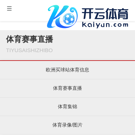
体育赛事直播
TIYUSAISHIZHIBO
欧洲买球站体育信息
体育赛事直播
体育集锦
体育录像/图片