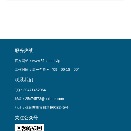
服务热线
官方网站：www.51speed.vip
工作时间：周一至周六（09：00-18：00）
联系我们
QQ：30471452964
邮箱：25c74573@outlook.com
地址：体育赛事直播科技园8345号
关注公众号