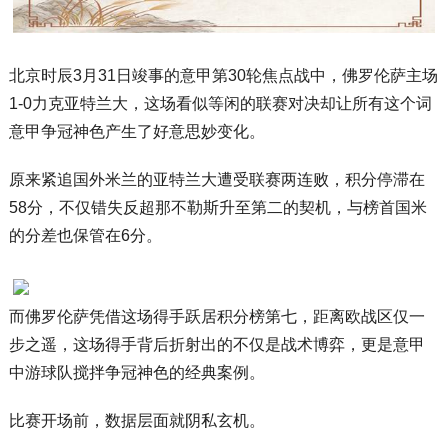
北京时辰3月31日竣事的意甲第30轮焦点战中，佛罗伦萨主场
1-0力克亚特兰大，这场看似等闲的联赛对决却让所有这个词
意甲争冠神色产生了好意思妙变化。
原来紧追国外米兰的亚特兰大遭受联赛两连败，积分停滞在
58分，不仅错失反超那不勒斯升至第二的契机，与榜首国米
的分差也保管在6分。
而佛罗伦萨凭借这场得手跃居积分榜第七，距离欧战区仅一
步之遥，这场得手背后折射出的不仅是战术博弈，更是意甲
中游球队搅拌争冠神色的经典案例。
比赛开场前，数据层面就阴私玄机。