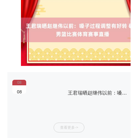
08
08
王君瑞晒赵继伟以前：嗓子过程调整有好转 确认男篮比赛体育赛事直播
查看更多->