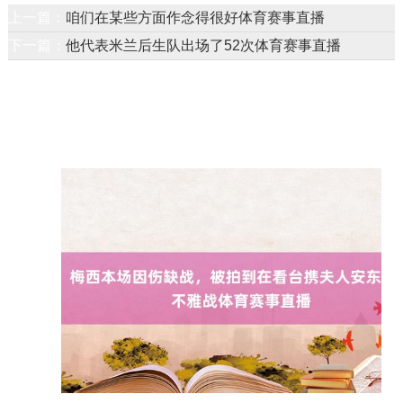
上一篇：
咱们在某些方面作念得很好体育赛事直播
下一篇：
他代表米兰后生队出场了52次体育赛事直播