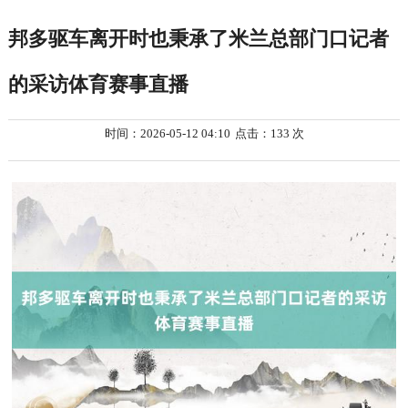
邦多驱车离开时也秉承了米兰总部门口记者
的采访体育赛事直播
时间：2026-05-12 04:10
点击：133 次