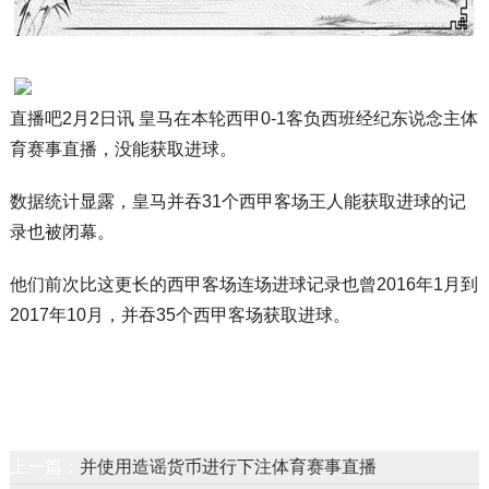
直播吧2月2日讯 皇马在本轮西甲0-1客负西班经纪东说念主体
育赛事直播，没能获取进球。
数据统计显露，皇马并吞31个西甲客场王人能获取进球的记
录也被闭幕。
他们前次比这更长的西甲客场连场进球记录也曾2016年1月到
2017年10月，并吞35个西甲客场获取进球。
上一篇：
并使用造谣货币进行下注体育赛事直播