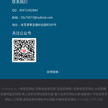
联系我们
QQ：30471452964
邮箱：25c74573@outlook.com
地址：体育赛事直播科技园8345号
关注公众号
友情链接：
Powered by
✅世界买球站-世界杯体育买球-亚冠买球网✅世界体育买球站-bt买球网-
联赛球盘买球网-网上世界买球站登录充值-最火世界买球站分析攻略排行-手机世界买
球站入口官网-真钱世界买球站平台导航-外围世界买球站
RSS地图
HTML地图