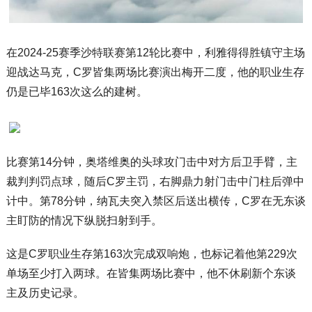
在2024-25赛季沙特联赛第12轮比赛中，利雅得得胜镇守主场
迎战达马克，C罗皆集两场比赛演出梅开二度，他的职业生存
仍是已毕163次这么的建树。
比赛第14分钟，奥塔维奥的头球攻门击中对方后卫手臂，主
裁判判罚点球，随后C罗主罚，右脚鼎力射门击中门柱后弹中
计中。第78分钟，纳瓦夫突入禁区后送出横传，C罗在无东谈
主盯防的情况下纵脱扫射到手。
这是C罗职业生存第163次完成双响炮，也标记着他第229次
单场至少打入两球。在皆集两场比赛中，他不休刷新个东谈
主及历史记录。