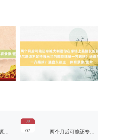
08
07
凯-鲁尼的入选源于超等杯的出色弘扬体育录像/图片
两个月后可能还专诚大利语你在球场上最擅长的部分？期间你的偶像？皮尔洛迫不足待与米兰的哪位球员一齐踢球？通盘东谈主 体育录像/图片