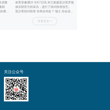
名宿鲁
体育录像/图片 8月7日讯 米兰新援亚沙里罗致
曼联
俱乐部官方的采访，进行了快问快答技艺。
行的著明
亚沙里快问快答 你来自何处？ 瑞士 你会说几
能担任
种话语？ 德语、英语、阿尔巴尼亚语，两个
周在北
月后可能还专诚大利语 你在球场上最擅长的
查看更多->
岁组。
部分？ 期间 你的偶像？ 皮尔洛 迫不足待与
U16梯
米兰的哪位球员一齐踢球？ 通盘东谈主体育
假才刚
录像/图片
赛事中
这项由
牵挂赛
过往参
关注公众号