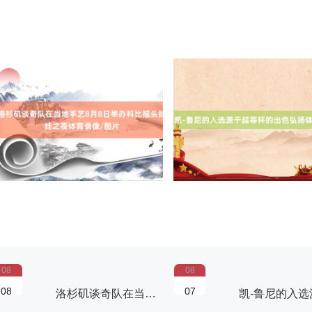
08
08
08
07
洛杉矶谈奇队在当地手艺8月8日举办科比摇头娃娃之夜体育录像/图片