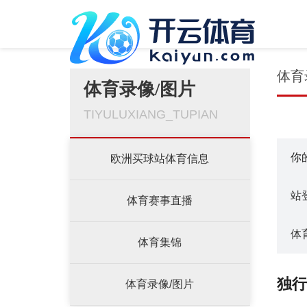
体育
体育录像/图片
TIYULUXIANG_TUPIAN
你
欧洲买球站体育信息
站
体育赛事直播
体
体育集锦
独行
体育录像/图片