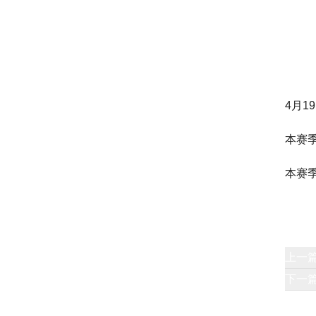
4月1
本赛季
本赛
上一
下一