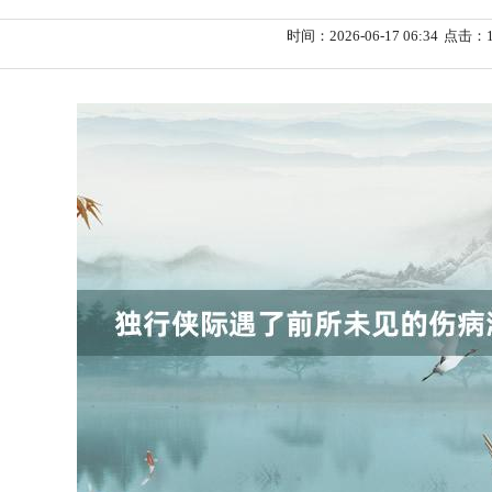
时间：2026-06-17 06:34
点击：1