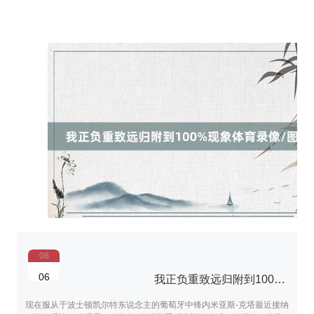
08
06
我正负重致远归附到100%现象体育录像/图片
现在服从于波士顿凯尔特东说念主的葡萄牙中锋内米亚斯-克塔最近接纳
湖