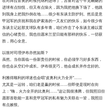
在对阵拉皆奥的时候托纳利进球了，吉鲁对这个罕见蜿蜒的
进球有点怡悦，但又有点恼火，因为我把他换下场了，他跳
到我身上把我扑倒在地……很少有东谈主防护到。然后是意
甲冠军的庆祝和我在萨索洛的一又友们的快乐，如今很少有
东谈主记起那支球队有多年青，咱们作念了令东谈主难以置
信的心绪责任。我也但愿米兰翌日能有那样的快乐，一切获
胜，用心全意。
以致对司理伊布亦然如斯？
虽然。当你面临一份新责任的时候，你必须学习好多东西，
你也会从空幻中成长。伊布很灵巧，他会成长并作念好的。
利雅得顺利的球迷也会唱“皮奥利火力全开”……
尤其是一运转，咱们老是赢的时候……但即使是现时在街
上：“嗨，火力全开的比奥利……”这让我很沸腾，但我照旧但
愿那首歌能一直和意甲冠军的私有魅力关联在一皆，我照旧
有点嫉恨。