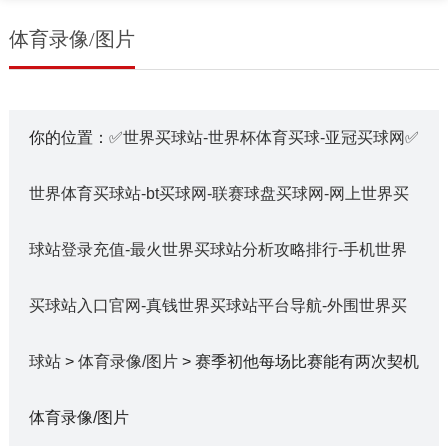
体育录像/图片
你的位置：
✅世界买球站-世界杯体育买球-亚冠买球网✅
世界体育买球站-bt买球网-联赛球盘买球网-网上世界买
球站登录充值-最火世界买球站分析攻略排行-手机世界
买球站入口官网-真钱世界买球站平台导航-外围世界买
球站
>
体育录像/图片
> 赛季初他每场比赛能有两次契机
体育录像/图片