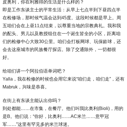
皮奥利，你在利雅得的生活是什么样的？
即是工作东谈主士的平常生活：从早上七点半到下昼四点半
在检修场，那时候气温会达到45度。这段时候都是早上。周
五咱们会在上昼11点结束，以尊重当地的宗教典礼。我和我
的配头、男儿以及教授组住在一个诞生皆全的小区，距离咱
们的检修中心大致30公里。咱们会打板网球、玩保龄球，还
会去这座城市的民族餐厅探店。除了交通除外，一切都很
好。
给咱们讲一个阿拉伯语单词吧？
Yalla，我在检修的时候也会用它来说“咱们走，咱们走”，还有
Mabruk，兴味是恭喜。
在街上有东谈主能认出你吗？
到处都能……在市集，在餐厅。他们叫我比奥利(Bioli)，用的
是B。他们说：“你好，比奥利……AC米兰……意甲冠
军……”这里有罕见多的米兰球迷。