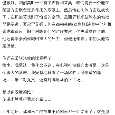
也很好。咱们其时一经有了吉鲁和莱奥，咱们需要一个能在
稳健方面概念更多作用的东谈主。然后他在肉体方面也成长
了，在贝加莫找到了恰当的空间。圣西罗和米兰球衣的包袱
罕见要紧，夏尔罕见强，但在都柏林的(欧联杯)决赛中他的推
崇也很造反，旧年对阵咱们的时候亦然：佳夫适度住了他。
他还得学会如何嘱咐重大的压力，但他还年青，咱们买他笃
定没错。
你还在柔软米兰的比赛吗？
很少。我承认，我作念不到，在电视机前我会太激昂，这是
个很大的落差。我完整地只看了一场比赛，最倒霉的那
场……米兰对尤文。还有对阵皇马的下半场。
是以你没看德比？
传说米兰莫得我就会赢……
五年之后，你和米兰的故事不论如何都一经结束了，这是那