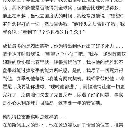
劲，我不知谈他是否能得到金球奖，但他会比现时强得多。
他正在卓越，当他去国度队的时候，我经常跟他说：“望望C
罗作念得好的一切，然后告诉我。”他转头之后告诉了我，我
就会说：“看到了吗？你也得这样作念！”
成长最多的是赖因德斯，你为特出到他付出了好多死力……
蒙卡达其时跟我说：“望望这个小伙子吧。”我在一场对阵西汉
姆联的欧协联比赛里就一经很赏玩他了，我被他的优雅和不
盘带就能过掉敌手的能力所眩惑。是的，我尽了一切死力得
到他。赛季初他每场比赛能有两次契机。我经常鼓励他：“泰
贾尼，我要让你进球。”现时他都进了，而福法纳让这一切更
完好了。之前咱们失去了克鲁尼奇，际遇了好多问题。事实
是小心大利踢球并阻隔易，这需要一年的安妥期。
德凯特拉雷照实即是这样的……
在加斯佩里尼的部下，他在紧迫端找到了恰当的位置，推崇