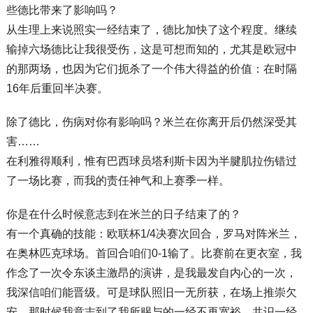
些德比带来了影响吗？
从生理上来说照实一经结束了，德比加快了这个程度。继续
输掉六场德比让我很受伤，这是可想而知的，尤其是欧冠中
的那两场，也因为它们扼杀了一个伟大得益的价值：在时隔
16年后重回半决赛。
除了德比，伤病对你有影响吗？米兰在你离开后仍然深受其
害……
在利雅得顺利，惟有巴西球员塔利斯卡因为半腱肌拉伤错过
了一场比赛，而我的责任神气和上赛季一样。
你是在什么时候意志到在米兰的日子结束了的？
有一个真确的技能：欧联杯1/4决赛次回合，罗马对阵米兰，
在奥林匹克球场。首回合咱们0-1输了。比赛前在更衣室，我
作念了一次令东谈主激昂的演讲，是我最发自内心的一次，
我深信咱们能晋级。可是球队照旧一无所获，在场上推崇欠
安。那时候我意志到了我所赐与的一经不再宽裕，共识一经