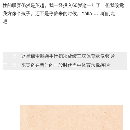
性的联赛仍然是英超。我一经投入60岁这一年了，但我嗅觉
我方像个孩子。还不是停驻来的时候。Yalla……咱们走
吧……
上一篇：
这是穆雷鹈鹕生计初次成绩三双体育录像/图片
下一篇：
东契奇在昔时的一段时代当中体育录像/图片