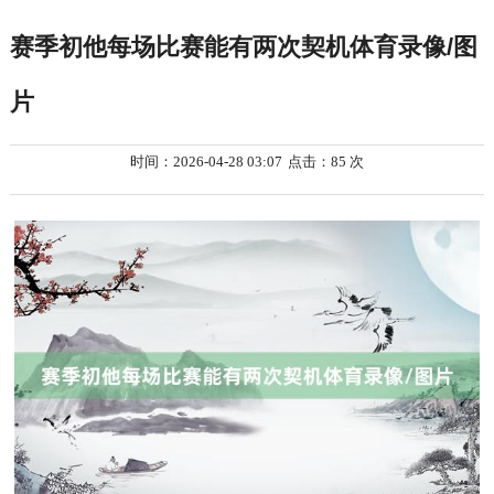
赛季初他每场比赛能有两次契机体育录像/图
片
时间：2026-04-28 03:07
点击：85 次