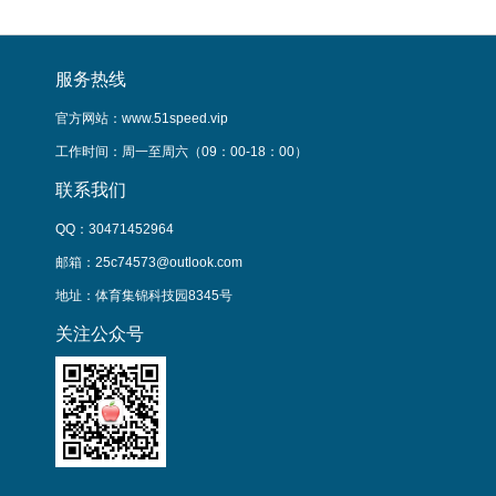
服务热线
官方网站：www.51speed.vip
工作时间：周一至周六（09：00-18：00）
联系我们
QQ：30471452964
邮箱：25c74573@outlook.com
地址：体育集锦科技园8345号
关注公众号