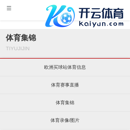
体育集锦
TIYUJIJIN
欧洲买球站体育信息
体育赛事直播
体育集锦
体育录像/图片