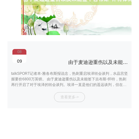
08
09
由于麦迪逊重伤以及未能签下吉布斯-怀特体育集锦
talkSPORT记者本-雅各布斯报说念，热刺重启埃泽转会谈判，水晶宫坚
据
握要价6800万英镑。 由于麦迪逊重伤以及未能签下吉布斯-怀特，热刺
家
再行开启了对于埃泽的转会谈判。埃泽一直是他们的遥远谈判，但在夏
球
日转会窗初期，热刺决定不急于采选行径。 热刺意志到阿森纳对埃泽的
国
好奇体育集锦，同期，他们以为埃泽并未摒除加入热刺的可能性。于
今
查看更多->
是，热刺准备连忙行径。 热刺和阿森纳齐把埃泽视为10号位球员。据
究
了解，热刺的启动报价与他们为库杜斯支付的5500万英镑终点。 水晶
宫方面则但愿对方匹配埃泽6800万英镑的解