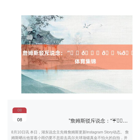
08
08
”詹姆斯驳斥说念：“☔️🏌🏾👑” 体育集锦
8月10日讯 本日，湖东说念主先锋詹姆斯更新Instagram Story动态。 詹
体
姆斯晒出他冒着小雨仍要不息前去高尔夫球场锻真金不怕火的自拍，并
兰