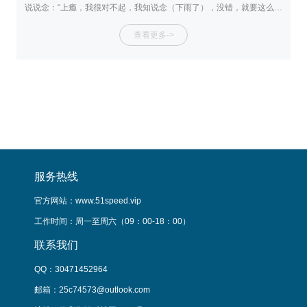
说说念：“上瘾，我很对不起，我知说念（下雨了），没错，就要这么。
差
不管下雨依然何如。” 詹姆斯驳斥说念：“☔️🏌🏾👑”体育集锦
兰
兰
查看更多->
北
弟
罚
服务热线
官方网站：www.51speed.vip
工作时间：周一至周六（09：00-18：00）
联系我们
QQ：30471452964
邮箱：25c74573@outlook.com