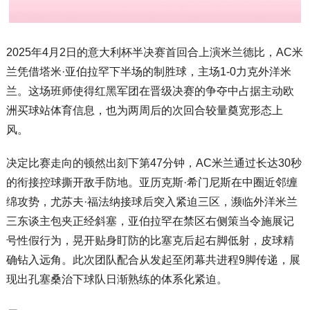
2025年4月2日的意大利杯半决赛首回合上演米兰德比，AC米
兰凭借塔米·亚伯拉罕下半场的制胜球，主场1-0力克外洋米
兰。这场班师使得红黑军团在晋级决赛的争夺中占据主动欧
洲买球站体育信息，也为两周后的次回合较量奠宽形态上
风。
决定比赛走向的顿然出刻下第47分钟，AC米兰通过长达30秒
的衔接控球撕开敌手防地。亚历克斯·希门尼斯在中圈近邻缠
绵攻势，尤苏夫·福法纳接球后突入紧迫三区，濒临外洋米兰
三东谈主包夹正经斜塞，亚伯拉罕在禁区右侧策当令施展记
号性假行为，晃开贴身盯防的比塞克后起右脚低射，皮球精
确钻入远角。此次团队配合从发起至闭幕共进程9脚传递，展
现出孔塞桑治下球队日渐熟练的体系化紧迫。