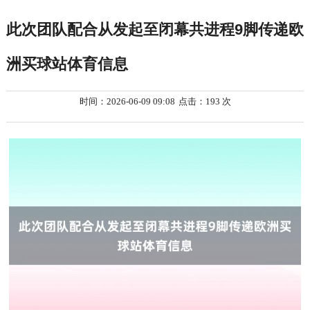
此次团队配合从发起至闭幕共进程9脚传递欧
洲买球站体育信息
时间：2026-06-09 09:08
点击：193 次