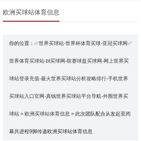
欧洲买球站体育信息
你的位置：
✅世界买球站-世界杯体育买球-亚冠买球网✅
世界体育买球站-bt买球网-联赛球盘买球网-网上世界买
球站登录充值-最火世界买球站分析攻略排行-手机世界
买球站入口官网-真钱世界买球站平台导航-外围世界买
球站
>
欧洲买球站体育信息
> 此次团队配合从发起至闭
幕共进程9脚传递欧洲买球站体育信息