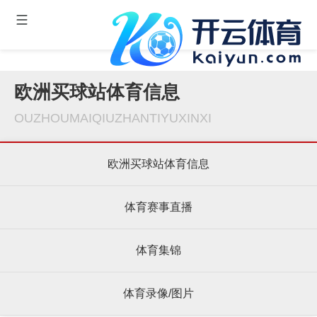
欧洲买球站体育信息
OUZHOUMAIQIUZHANTIYUXINXI
欧洲买球站体育信息
体育赛事直播
体育集锦
体育录像/图片